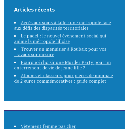
s
Articles récents
a
Accès aux soins à Lille : une métropole face
r
aux défis des disparités territoriales
Le padel : le nouvel évènement social qui
t
anime la métropole lilloise
Trouver un menuisier à Roubaix pour vos
i
travaux sur mesure
Pourquoi choisir une Murder Party pour un
c
enterrement de vie de jeune fille ?
Albums et classeurs pour pièces de monnaie
l
de 2 euros commémoratives : guide complet
e
s
Vêtement femme pas cher