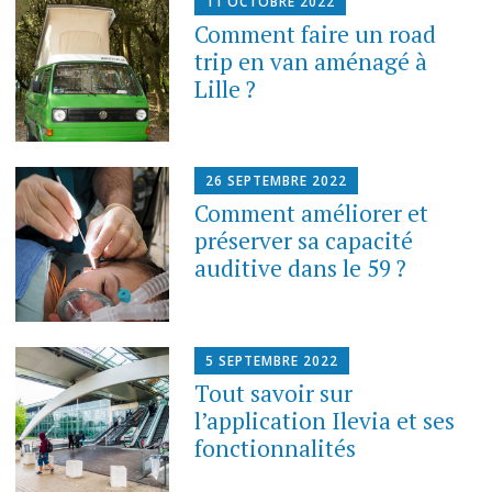
11 OCTOBRE 2022
Comment faire un road
trip en van aménagé à
Lille ?
26 SEPTEMBRE 2022
Comment améliorer et
préserver sa capacité
auditive dans le 59 ?
5 SEPTEMBRE 2022
Tout savoir sur
l’application Ilevia et ses
fonctionnalités