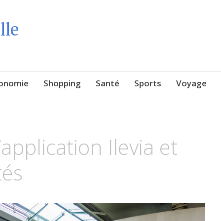
lle
onomie
Shopping
Santé
Sports
Voyage
’application Ilevia et
tés