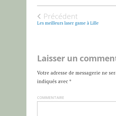
Précédent
N
Les meilleurs laser game à Lille
a
v
Laisser un commen
i
g
Votre adresse de messagerie ne ser
indiqués avec
*
a
t
COMMENTAIRE
i