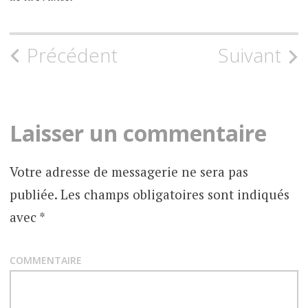
Précédent
Suivant
N
a
v
Laisser un commentaire
i
Votre adresse de messagerie ne sera pas
g
publiée.
Les champs obligatoires sont indiqués
a
avec
*
t
COMMENTAIRE
i