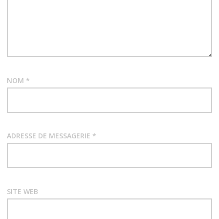
o
n
d
e
NOM
*
s
a
r
ADRESSE DE MESSAGERIE
*
t
i
SITE WEB
c