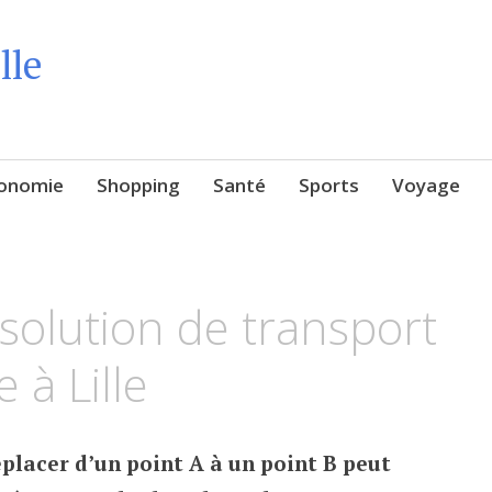
lle
onomie
Shopping
Santé
Sports
Voyage
e solution de transport
 à Lille
éplacer d’un point A à un point B peut