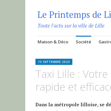
Le Printemps de Li
Toute l'actu sur la ville de Lille
Aller
Maison & Déco
Société
Gastr
au
contenu
principal
13 SEPTEMBRE 2023
Taxi Lille : Votr
rapide et efficace
Dans la métropole lilloise, se d