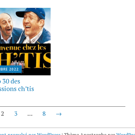
MBRE 2022
p 30 des
sions ch’tis
2
3
…
8
→
ent propulsé par WordPress
|
Thème Apostrophe par
WordPre