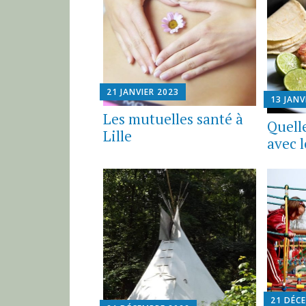
21 JANVIER 2023
13 JANV
Les mutuelles santé à
Quell
Lille
avec 
21 DÉC