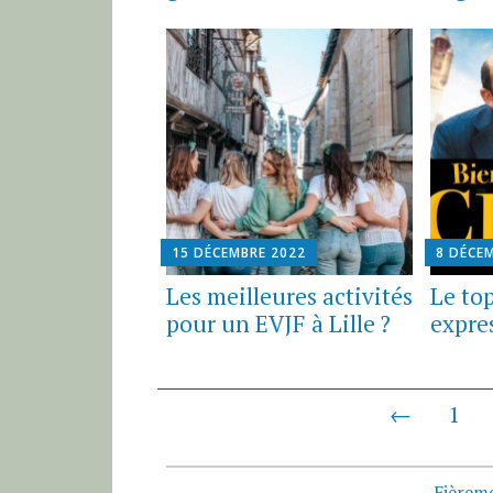
15 DÉCEMBRE 2022
8 DÉCE
Les meilleures activités
Le to
pour un EVJF à Lille ?
expres
←
1
N
a
Fièrem