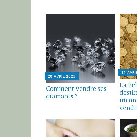
16 AVRI
20 AVRIL 2023
La Be
Comment vendre ses
desti
diamants ?
incon
vendr