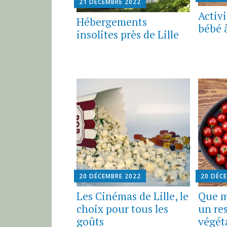
21 DÉCEMBRE 2022
Activi
Hébergements
bébé à
insolites près de Lille
20 DÉCEMBRE 2022
20 DÉC
Les Cinémas de Lille, le
Que m
choix pour tous les
un re
goûts
végéta