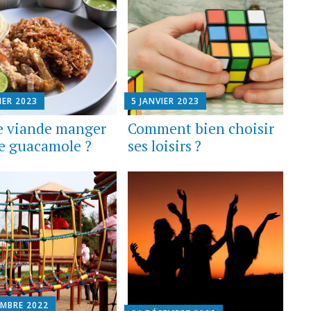
IER 2023
5 JANVIER 2023
e viande manger
Comment bien choisir
le guacamole ?
ses loisirs ?
EMBRE 2022