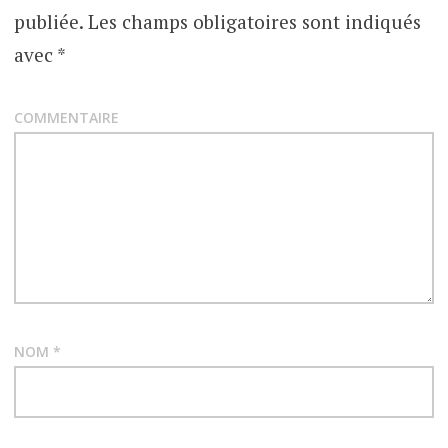
g
publiée.
Les champs obligatoires sont indiqués
a
avec
*
t
COMMENTAIRE
i
o
n
d
e
NOM
*
s
a