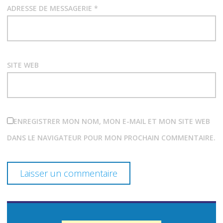
r
ADRESSE DE MESSAGERIE
*
t
i
SITE WEB
c
l
e
ENREGISTRER MON NOM, MON E-MAIL ET MON SITE WEB
s
DANS LE NAVIGATEUR POUR MON PROCHAIN COMMENTAIRE.