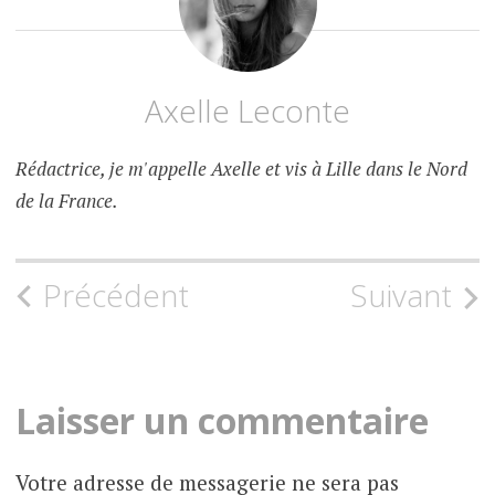
Axelle Leconte
Rédactrice, je m'appelle Axelle et vis à Lille dans le Nord
de la France.
Précédent
Suivant
N
a
v
Laisser un commentaire
i
Votre adresse de messagerie ne sera pas