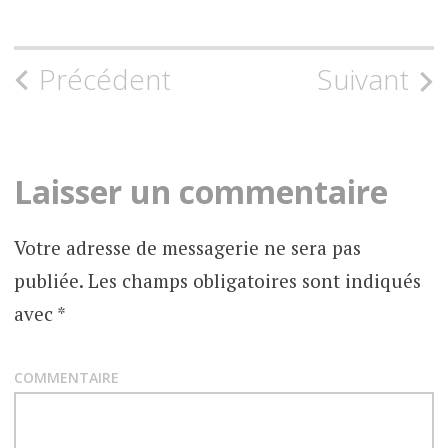
Précédent
Suivant
N
a
v
Laisser un commentaire
i
Votre adresse de messagerie ne sera pas
g
publiée.
Les champs obligatoires sont indiqués
a
avec
*
t
COMMENTAIRE
i