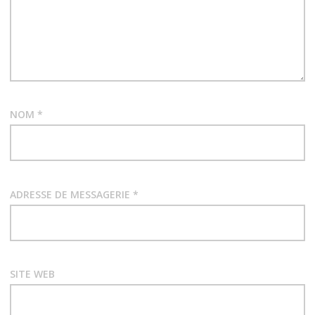
o
n
d
e
NOM
*
s
a
r
ADRESSE DE MESSAGERIE
*
t
i
SITE WEB
c